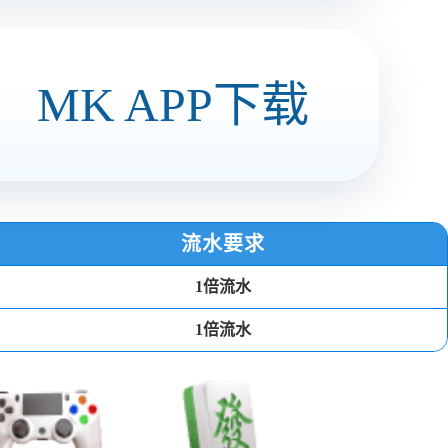
双20数
张镇麟肩部伤势反复发作，辽宁男
中国
篮官方未公...
腾全能
青岛国信
近日，辽宁男篮核心前锋张镇麟的肩部
中国
杨...
伤势再度成为球迷与媒体关注的...
人，引
查看详情
2026-07-31
查看详情
2026-