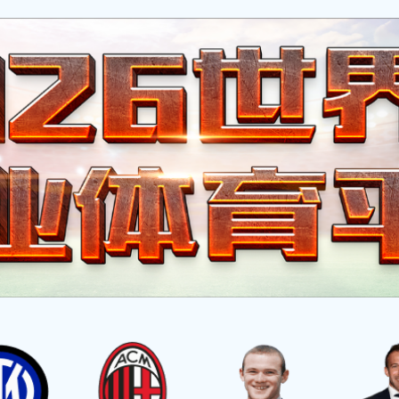
App下载
公司介绍
体育看点
动官方网站
—— 比赛数据从这里