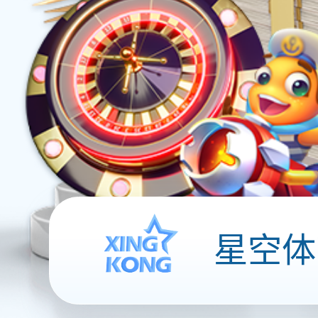
五大功能专区标签切换
一键切换你想了解的功能模块，内容直观明了，适合用户快
体育赛事
整合乐动官方网站旗下多类热门体育项目，包括