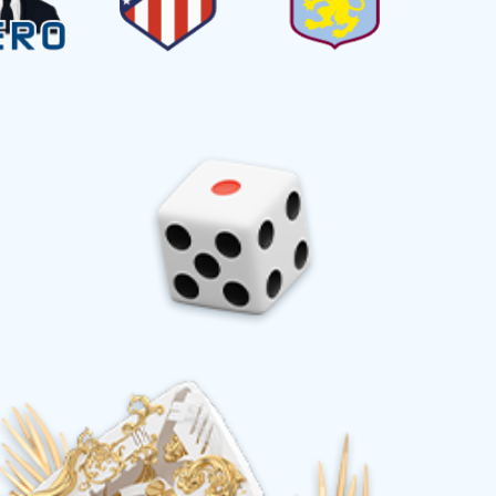
捷的体育服务。
全年无休客服