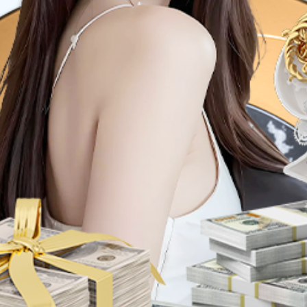
平台定期推出签到抽奖、赛事参与奖
励、节日礼包等多样化用户激励，提
升参与感与平台活跃度，打造更有温
度的服务体系。
高效系统响应
无论是赛事浏览、数据调用或内容切
换，系统响应均保持毫秒级速度，极
大提升使用流畅度，让您高效获取 乐
动官方网站 数据资源。