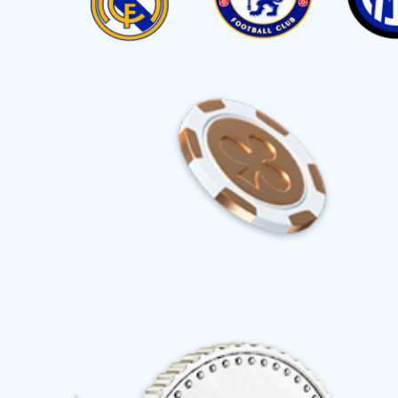
覆盖实时赛事
平台稳定流畅